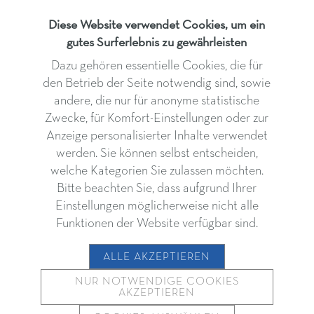
Diese Website verwendet Cookies, um ein
gutes Surferlebnis zu gewährleisten
Dazu gehören essentielle Cookies, die für
den Betrieb der Seite notwendig sind, sowie
andere, die nur für anonyme statistische
Zwecke, für Komfort-Einstellungen oder zur
Anzeige personalisierter Inhalte verwendet
werden. Sie können selbst entscheiden,
welche Kategorien Sie zulassen möchten.
Bitte beachten Sie, dass aufgrund Ihrer
Klampferergasse 2
Einstellungen möglicherweise nicht alle
5020 Salzburg
Funktionen der Website verfügbar sind.
ALLE AKZEPTIEREN
T.
+43 (0) 662 841298
juwelier@koppenwallner.at
NUR NOTWENDIGE COOKIES
AKZEPTIEREN